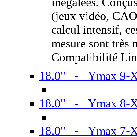
inégalées. Conçus
(jeux vidéo, CAO,
calcul intensif, c
mesure sont très m
Compatibilité Li
18.0" - Ymax 9-
18.0" - Ymax 8-
18.0" - Ymax 7-