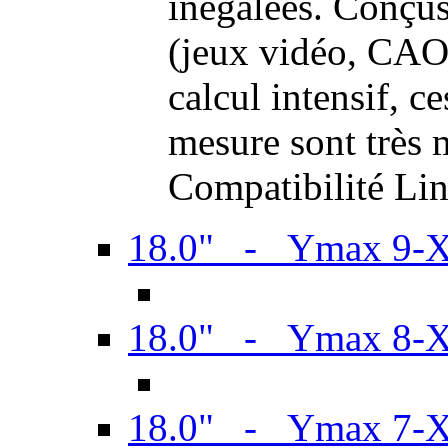
inégalées. Conçus
(jeux vidéo, CAO,
calcul intensif, c
mesure sont très m
Compatibilité Li
18.0" - Ymax 9-
18.0" - Ymax 8-
18.0" - Ymax 7-