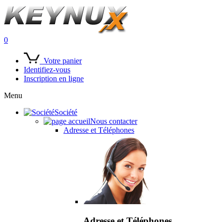
0
Votre panier
Identifiez-vous
Inscription en ligne
Menu
Société
Nous contacter
Adresse et Téléphones
Adresse et Téléphones