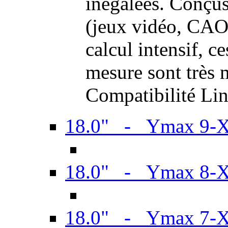
inégalées. Conçus
(jeux vidéo, CAO,
calcul intensif, c
mesure sont très m
Compatibilité Li
18.0" - Ymax 9-
18.0" - Ymax 8-
18.0" - Ymax 7-