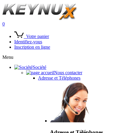
0
Votre panier
Identifiez-vous
Inscription en ligne
Menu
Société
Nous contacter
Adresse et Téléphones
Adresse et Téléphones