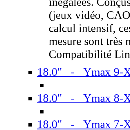
inégalées. Conçus
(jeux vidéo, CAO,
calcul intensif, c
mesure sont très m
Compatibilité Li
18.0" - Ymax 9-
18.0" - Ymax 8-
18.0" - Ymax 7-