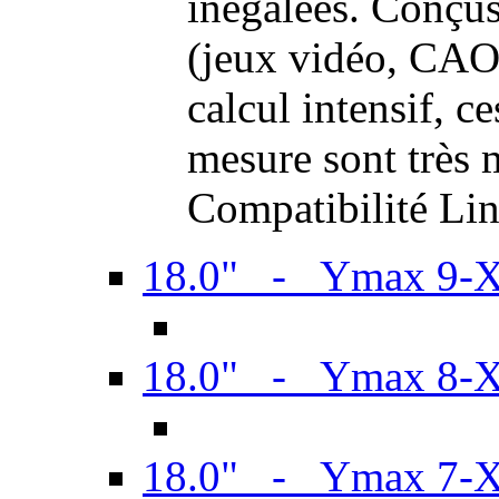
inégalées. Conçus
(jeux vidéo, CAO,
calcul intensif, c
mesure sont très m
Compatibilité Li
18.0" - Ymax 9-
18.0" - Ymax 8-
18.0" - Ymax 7-