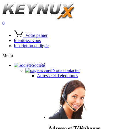
0
Votre panier
Identifiez-vous
Inscription en ligne
Menu
Société
Nous contacter
Adresse et Téléphones
Adresse et Téléphones