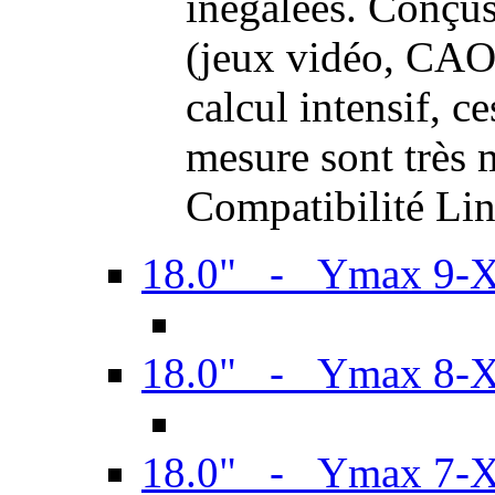
inégalées. Conçus
(jeux vidéo, CAO,
calcul intensif, c
mesure sont très m
Compatibilité Li
18.0" - Ymax 9-
18.0" - Ymax 8-
18.0" - Ymax 7-