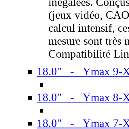
inégalées. Conçus
(jeux vidéo, CAO,
calcul intensif, c
mesure sont très m
Compatibilité Li
18.0" - Ymax 9-
18.0" - Ymax 8-
18.0" - Ymax 7-