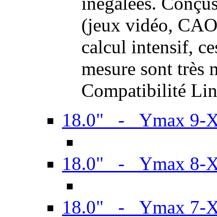
inégalées. Conçus
(jeux vidéo, CAO,
calcul intensif, c
mesure sont très m
Compatibilité Li
18.0" - Ymax 9-
18.0" - Ymax 8-
18.0" - Ymax 7-