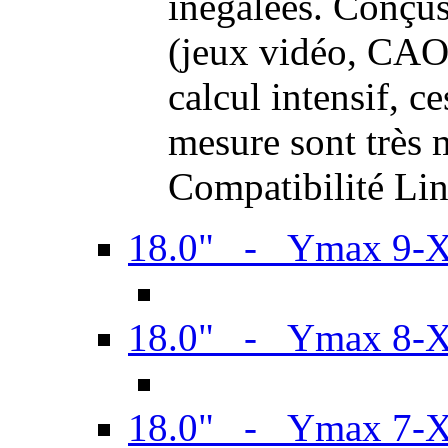
inégalées. Conçus
(jeux vidéo, CAO,
calcul intensif, c
mesure sont très m
Compatibilité Li
18.0" - Ymax 9-
18.0" - Ymax 8-
18.0" - Ymax 7-