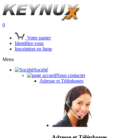
0
Votre panier
Identifiez-vous
Inscription en ligne
Menu
Société
Nous contacter
Adresse et Téléphones
Adresse et Téléphones