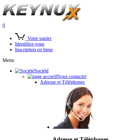
0
Votre panier
Identifiez-vous
Inscription en ligne
Menu
Société
Nous contacter
Adresse et Téléphones
Adresse et Téléphones