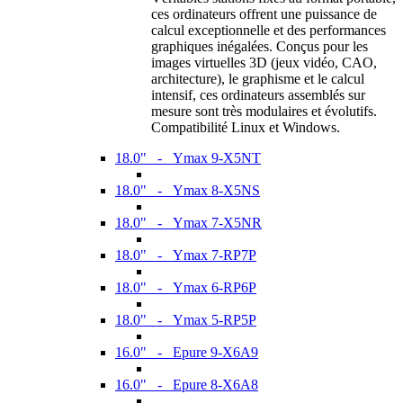
ces ordinateurs offrent une puissance de
calcul exceptionnelle et des performances
graphiques inégalées. Conçus pour les
images virtuelles 3D (jeux vidéo, CAO,
architecture), le graphisme et le calcul
intensif, ces ordinateurs assemblés sur
mesure sont très modulaires et évolutifs.
Compatibilité Linux et Windows.
18.0" - Ymax 9-X5NT
18.0" - Ymax 8-X5NS
18.0" - Ymax 7-X5NR
18.0" - Ymax 7-RP7P
18.0" - Ymax 6-RP6P
18.0" - Ymax 5-RP5P
16.0" - Epure 9-X6A9
16.0" - Epure 8-X6A8