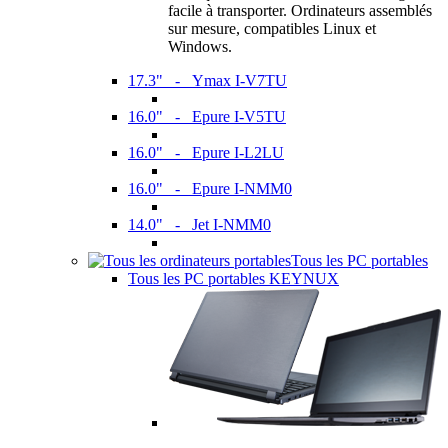
facile à transporter. Ordinateurs assemblés
sur mesure, compatibles Linux et
Windows.
17.3" - Ymax I-V7TU
16.0" - Epure I-V5TU
16.0" - Epure I-L2LU
16.0" - Epure I-NMM0
14.0" - Jet I-NMM0
Tous les PC portables
Tous les PC portables KEYNUX