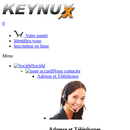
0
Votre panier
Identifiez-vous
Inscription en ligne
Menu
Société
Nous contacter
Adresse et Téléphones
Adresse et Téléphones