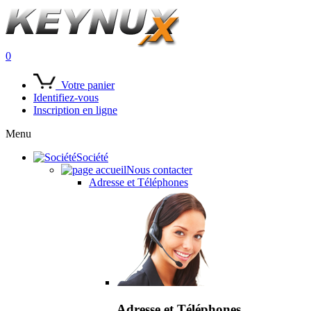
0
Votre panier
Identifiez-vous
Inscription en ligne
Menu
Société
Nous contacter
Adresse et Téléphones
Adresse et Téléphones