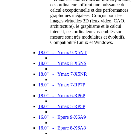
ces ordinateurs offrent une puissance de
calcul exceptionnelle et des performances
graphiques inégalées. Conçus pour les
images virtuelles 3D (jeux vidéo, CAO,
architecture), le graphisme et le calcul
intensif, ces ordinateurs assemblés sur
mesure sont très modulaires et évolutifs.
Compatibilité Linux et Windows.
18.0" - Ymax 9-X5NT
18.0" - Ymax 8-X5NS
18.0" - Ymax 7-X5NR
18.0" - Ymax 7-RP7P
18.0" - Ymax 6-RP6P
18.0" - Ymax 5-RP5P
16.0" - Epure 9-X6A9
16.0" - Epure 8-X6A8