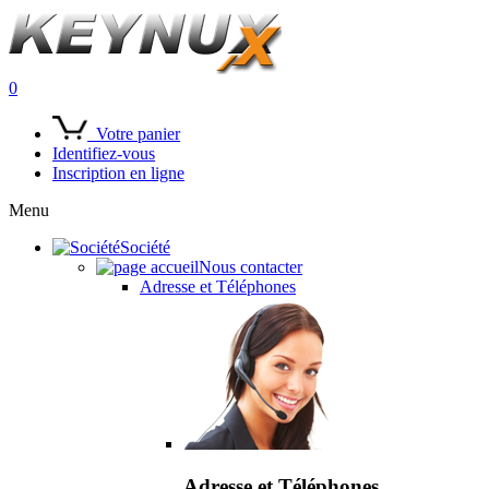
0
Votre panier
Identifiez-vous
Inscription en ligne
Menu
Société
Nous contacter
Adresse et Téléphones
Adresse et Téléphones