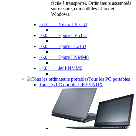
facile à transporter. Ordinateurs assemblés
sur mesure, compatibles Linux et
Windows.
17.3" - Ymax I-V7TU
16.0" - Epure I-V5TU
16.0" - Epure I-L2LU
16.0" - Epure I-NMM0
14.0" - Jet I-NMM0
Tous les PC portables
Tous les PC portables KEYNUX