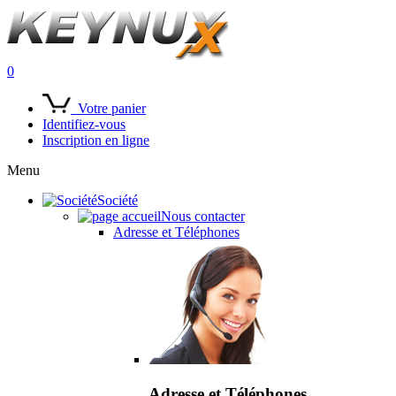
0
Votre panier
Identifiez-vous
Inscription en ligne
Menu
Société
Nous contacter
Adresse et Téléphones
Adresse et Téléphones