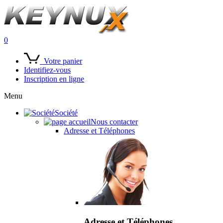
0
Votre panier
Identifiez-vous
Inscription en ligne
Menu
Société
Nous contacter
Adresse et Téléphones
Adresse et Téléphones