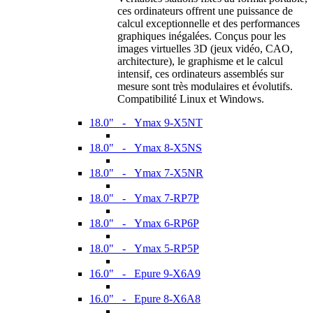
ces ordinateurs offrent une puissance de
calcul exceptionnelle et des performances
graphiques inégalées. Conçus pour les
images virtuelles 3D (jeux vidéo, CAO,
architecture), le graphisme et le calcul
intensif, ces ordinateurs assemblés sur
mesure sont très modulaires et évolutifs.
Compatibilité Linux et Windows.
18.0" - Ymax 9-X5NT
18.0" - Ymax 8-X5NS
18.0" - Ymax 7-X5NR
18.0" - Ymax 7-RP7P
18.0" - Ymax 6-RP6P
18.0" - Ymax 5-RP5P
16.0" - Epure 9-X6A9
16.0" - Epure 8-X6A8