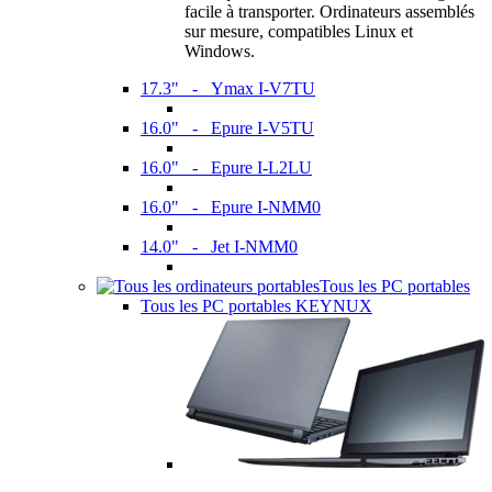
facile à transporter. Ordinateurs assemblés
sur mesure, compatibles Linux et
Windows.
17.3" - Ymax I-V7TU
16.0" - Epure I-V5TU
16.0" - Epure I-L2LU
16.0" - Epure I-NMM0
14.0" - Jet I-NMM0
Tous les PC portables
Tous les PC portables KEYNUX