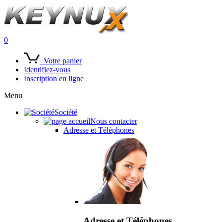
0
Votre panier
Identifiez-vous
Inscription en ligne
Menu
Société
Nous contacter
Adresse et Téléphones
Adresse et Téléphones