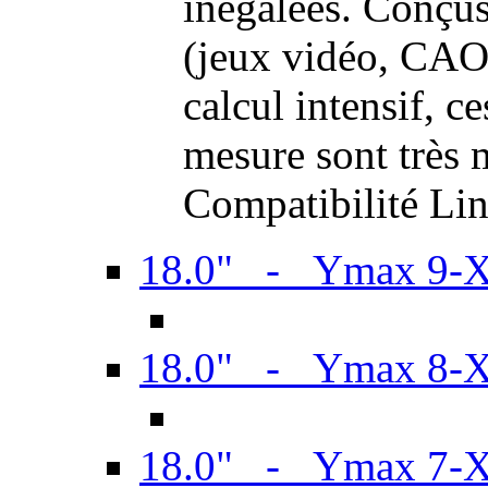
inégalées. Conçus
(jeux vidéo, CAO,
calcul intensif, c
mesure sont très m
Compatibilité Li
18.0" - Ymax 9-
18.0" - Ymax 8-
18.0" - Ymax 7-