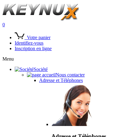
0
Votre panier
Identifiez-vous
Inscription en ligne
Menu
Société
Nous contacter
Adresse et Téléphones
Adresse et Téléphones