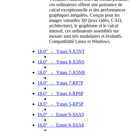
ces ordinateurs offrent une puissance de
calcul exceptionnelle et des performances
graphiques inégalées. Conçus pour les
images virtuelles 3D (jeux vidéo, CAO,
architecture), le graphisme et le calcul
intensif, ces ordinateurs assemblés sur
mesure sont très modulaires et évolutifs.
Compatibilité Linux et Windows.
18.0" - Ymax 9-X5NT
18.0" - Ymax 8-X5NS
18.0" - Ymax 7-X5NR
18.0" - Ymax 7-RP7P
18.0" - Ymax 6-RP6P
18.0" - Ymax 5-RP5P
16.0" - Epure 9-X6A9
16.0" - Epure 8-X6A8