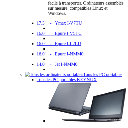
facile à transporter. Ordinateurs assemblés
sur mesure, compatibles Linux et
Windows.
17.3" - Ymax I-V7TU
16.0" - Epure I-V5TU
16.0" - Epure I-L2LU
16.0" - Epure I-NMM0
14.0" - Jet I-NMM0
Tous les PC portables
Tous les PC portables KEYNUX