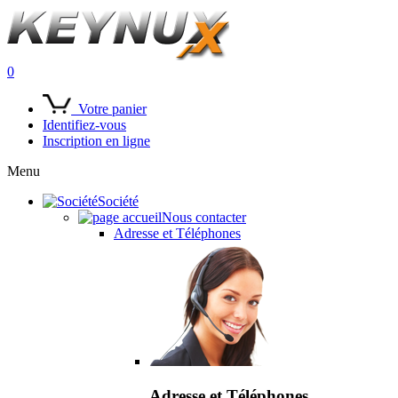
0
Votre panier
Identifiez-vous
Inscription en ligne
Menu
Société
Nous contacter
Adresse et Téléphones
Adresse et Téléphones