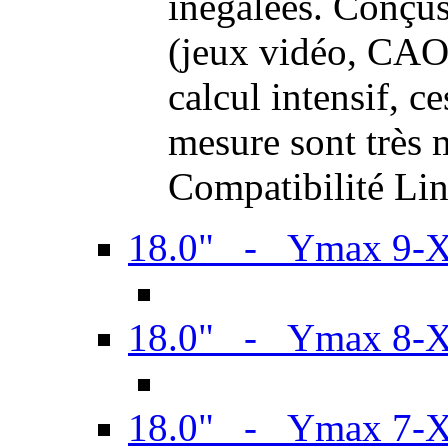
inégalées. Conçus
(jeux vidéo, CAO,
calcul intensif, c
mesure sont très m
Compatibilité Li
18.0" - Ymax 9-
18.0" - Ymax 8-
18.0" - Ymax 7-