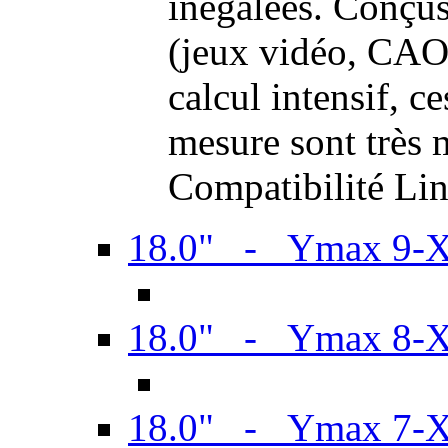
inégalées. Conçus
(jeux vidéo, CAO,
calcul intensif, c
mesure sont très m
Compatibilité Li
18.0" - Ymax 9-
18.0" - Ymax 8-
18.0" - Ymax 7-