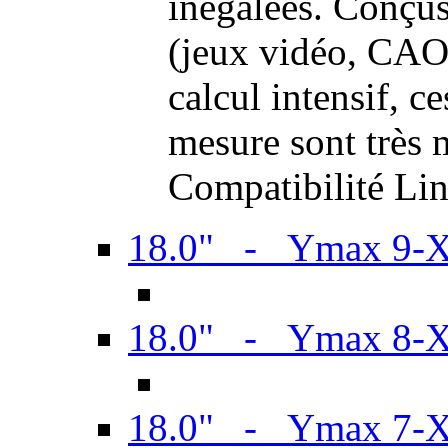
inégalées. Conçus
(jeux vidéo, CAO,
calcul intensif, c
mesure sont très m
Compatibilité Li
18.0" - Ymax 9-
18.0" - Ymax 8-
18.0" - Ymax 7-