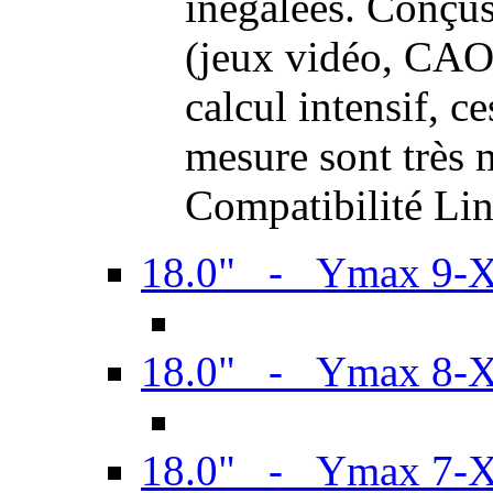
inégalées. Conçus
(jeux vidéo, CAO,
calcul intensif, c
mesure sont très m
Compatibilité Li
18.0" - Ymax 9-
18.0" - Ymax 8-
18.0" - Ymax 7-