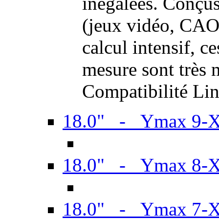
inégalées. Conçus
(jeux vidéo, CAO,
calcul intensif, c
mesure sont très m
Compatibilité Li
18.0" - Ymax 9-
18.0" - Ymax 8-
18.0" - Ymax 7-