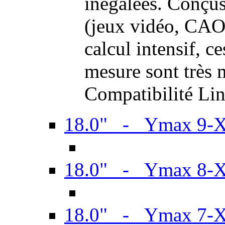
inégalées. Conçus
(jeux vidéo, CAO,
calcul intensif, c
mesure sont très m
Compatibilité Li
18.0" - Ymax 9-
18.0" - Ymax 8-
18.0" - Ymax 7-