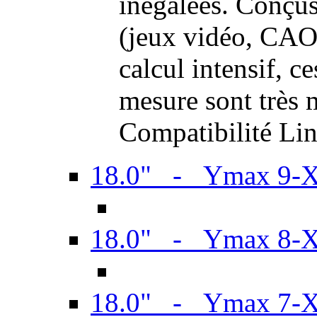
inégalées. Conçus
(jeux vidéo, CAO,
calcul intensif, c
mesure sont très m
Compatibilité Li
18.0" - Ymax 9-
18.0" - Ymax 8-
18.0" - Ymax 7-