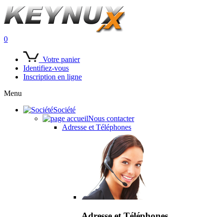
0
Votre panier
Identifiez-vous
Inscription en ligne
Menu
Société
Nous contacter
Adresse et Téléphones
Adresse et Téléphones