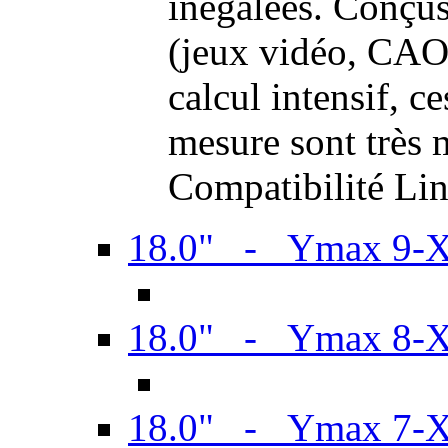
inégalées. Conçus
(jeux vidéo, CAO,
calcul intensif, c
mesure sont très m
Compatibilité Li
18.0" - Ymax 9-
18.0" - Ymax 8-
18.0" - Ymax 7-