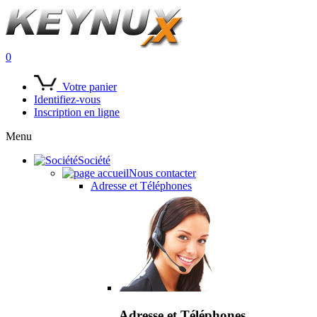
0
Votre panier
Identifiez-vous
Inscription en ligne
Menu
Société
Nous contacter
Adresse et Téléphones
Adresse et Téléphones