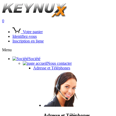
0
Votre panier
Identifiez-vous
Inscription en ligne
Menu
Société
Nous contacter
Adresse et Téléphones
Adresse et Téléphones