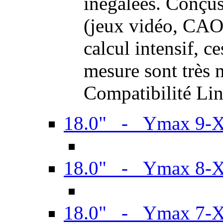
inégalées. Conçus
(jeux vidéo, CAO,
calcul intensif, c
mesure sont très m
Compatibilité Li
18.0" - Ymax 9-
18.0" - Ymax 8-
18.0" - Ymax 7-