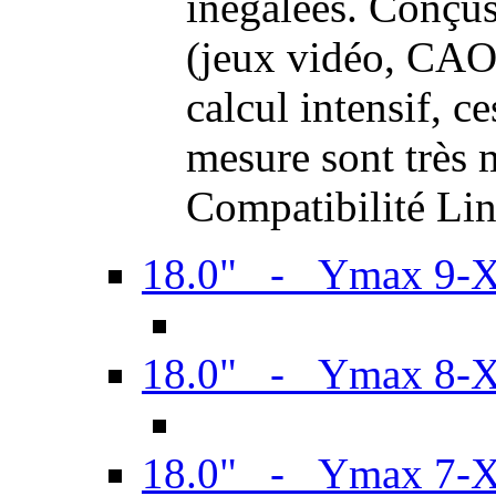
inégalées. Conçus
(jeux vidéo, CAO,
calcul intensif, c
mesure sont très m
Compatibilité Li
18.0" - Ymax 9-
18.0" - Ymax 8-
18.0" - Ymax 7-