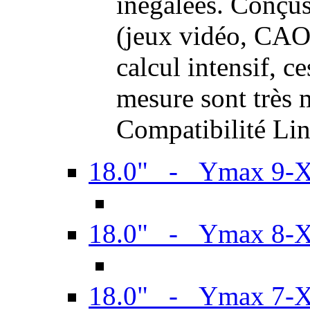
inégalées. Conçus
(jeux vidéo, CAO,
calcul intensif, c
mesure sont très m
Compatibilité Li
18.0" - Ymax 9-
18.0" - Ymax 8-
18.0" - Ymax 7-