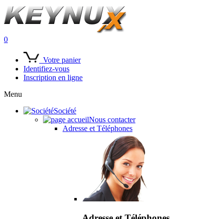
0
Votre panier
Identifiez-vous
Inscription en ligne
Menu
Société
Nous contacter
Adresse et Téléphones
Adresse et Téléphones