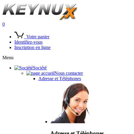
0
Votre panier
Identifiez-vous
Inscription en ligne
Menu
Société
Nous contacter
Adresse et Téléphones
Adresse et Téléphones