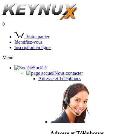
0
Votre panier
Identifiez-vous
Inscription en ligne
Menu
Société
Nous contacter
Adresse et Téléphones
Adresse et Téléphones