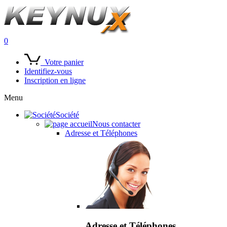
0
Votre panier
Identifiez-vous
Inscription en ligne
Menu
Société
Nous contacter
Adresse et Téléphones
Adresse et Téléphones