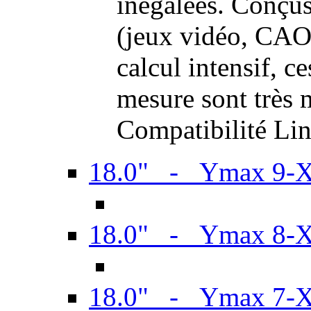
inégalées. Conçus
(jeux vidéo, CAO,
calcul intensif, c
mesure sont très m
Compatibilité Li
18.0" - Ymax 9-
18.0" - Ymax 8-
18.0" - Ymax 7-