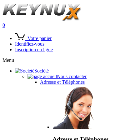
0
Votre panier
Identifiez-vous
Inscription en ligne
Menu
Société
Nous contacter
Adresse et Téléphones
Adresse et Téléphones