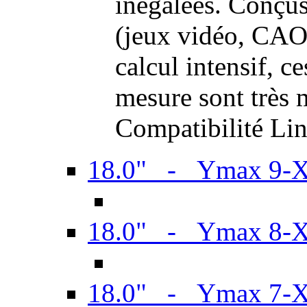
inégalées. Conçus
(jeux vidéo, CAO,
calcul intensif, c
mesure sont très m
Compatibilité Li
18.0" - Ymax 9-
18.0" - Ymax 8-
18.0" - Ymax 7-