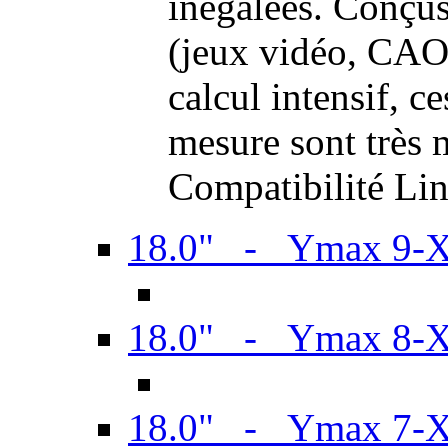
inégalées. Conçus
(jeux vidéo, CAO,
calcul intensif, c
mesure sont très m
Compatibilité Li
18.0" - Ymax 9-
18.0" - Ymax 8-
18.0" - Ymax 7-