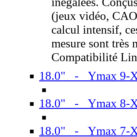
inégalées. Conçus
(jeux vidéo, CAO,
calcul intensif, c
mesure sont très m
Compatibilité Li
18.0" - Ymax 9-
18.0" - Ymax 8-
18.0" - Ymax 7-