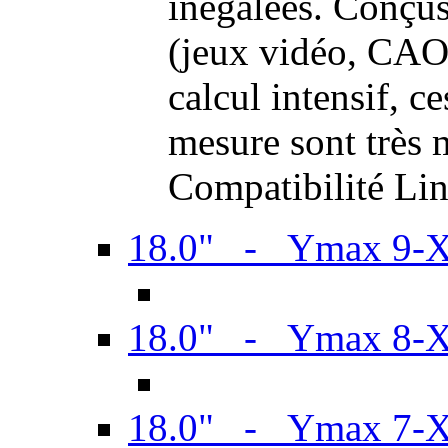
inégalées. Conçus
(jeux vidéo, CAO,
calcul intensif, c
mesure sont très m
Compatibilité Li
18.0" - Ymax 9-
18.0" - Ymax 8-
18.0" - Ymax 7-