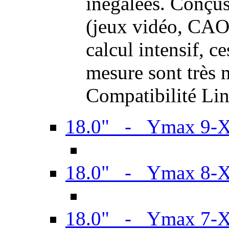
inégalées. Conçus
(jeux vidéo, CAO,
calcul intensif, c
mesure sont très m
Compatibilité Li
18.0" - Ymax 9-
18.0" - Ymax 8-
18.0" - Ymax 7-