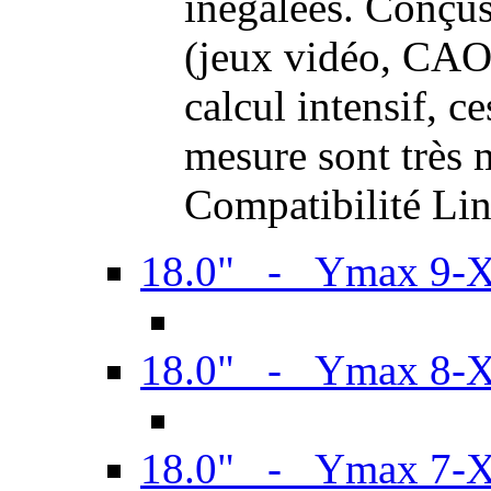
inégalées. Conçus
(jeux vidéo, CAO,
calcul intensif, c
mesure sont très m
Compatibilité Li
18.0" - Ymax 9-
18.0" - Ymax 8-
18.0" - Ymax 7-