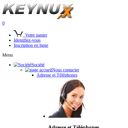
0
Votre panier
Identifiez-vous
Inscription en ligne
Menu
Société
Nous contacter
Adresse et Téléphones
Adresse et Téléphones